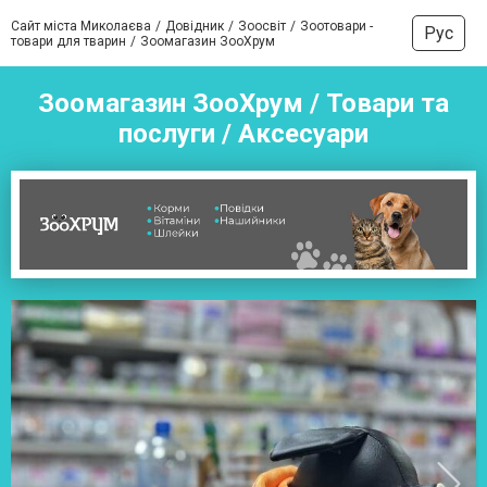
Сайт міста Миколаєва
Довідник
Зоосвіт
Зоотовари -
Рус
товари для тварин
Зоомагазин ЗооХрум
Зоомагазин ЗооХрум / Товари та
послуги / Аксесуари