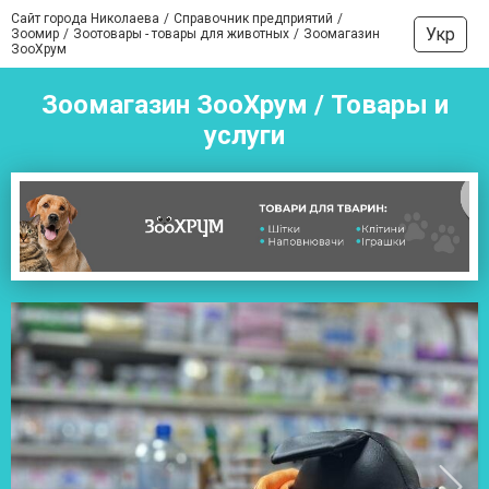
Сайт города Николаева
Справочник предприятий
Укр
Зоомир
Зоотовары - товары для животных
Зоомагазин
ЗооХрум
Зоомагазин ЗооХрум / Товары и
услуги